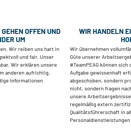
D GEHEN OFFEN UND
WIR HANDELN E
NDER UM
HO
en. Wir reiben uns hart in
Wir übernehmen vollumfän
ektvoll und fair. Unser
Güte unserer Arbeitserge
hbar. Wir erklären unsere
#TeamPEAG können sich da
m anderen aufrichtig,
Aufgabe gewissenhaft erf
dige Informationen
abgeschoben, sondern pro
nicht, sondern fragen nach
unsere Arbeitsergebnisse 
regelmäßig extern zertif
Qualitätsführerschaft in 
Personaldienstleistungen