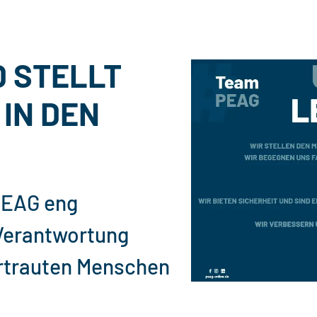
D STELLT
IN DEN
PEAG eng
Verantwortung
rtrauten Menschen