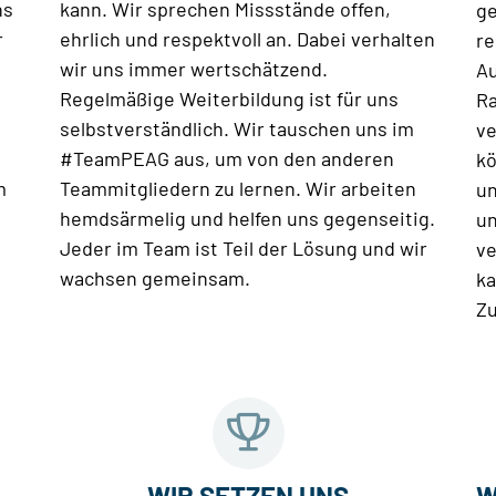
ns
kann. Wir sprechen Missstände offen,
ge
r
ehrlich und respektvoll an. Dabei verhalten
re
wir uns immer wertschätzend.
Au
Regelmäßige Weiterbildung ist für uns
Ra
selbstverständlich. Wir tauschen uns im
ve
#TeamPEAG aus, um von den anderen
kö
m
Teammitgliedern zu lernen. Wir arbeiten
un
hemdsärmelig und helfen uns gegenseitig.
un
Jeder im Team ist Teil der Lösung und wir
ve
wachsen gemeinsam.
ka
Zu
WIR SETZEN UNS
W