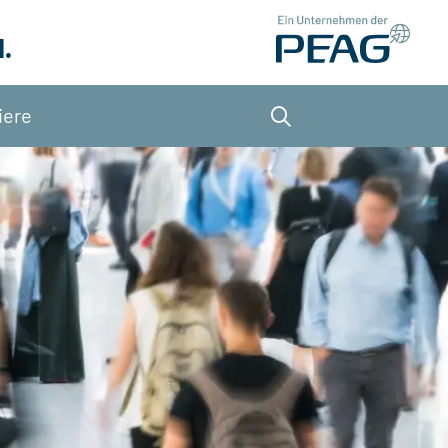
.
iere
Suche