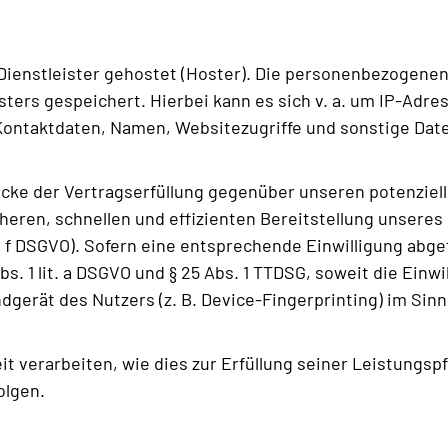
ienstleister gehostet (Hoster). Die personenbezogenen 
ers gespeichert. Hierbei kann es sich v. a. um IP-Adre
ntaktdaten, Namen, Websitezugriffe und sonstige Daten
ecke der Vertragserfüllung gegenüber unseren potenziel
icheren, schnellen und effizienten Bereitstellung unsere
lit. f DSGVO). Sofern eine entsprechende Einwilligung abg
Abs. 1 lit. a DSGVO und § 25 Abs. 1 TTDSG, soweit die Ein
ndgerät des Nutzers (z. B. Device-Fingerprinting) im Sin
t verarbeiten, wie dies zur Erfüllung seiner Leistungspf
olgen.