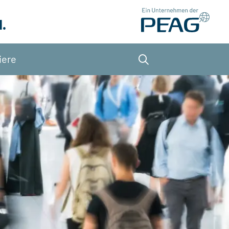
.
iere
Suche