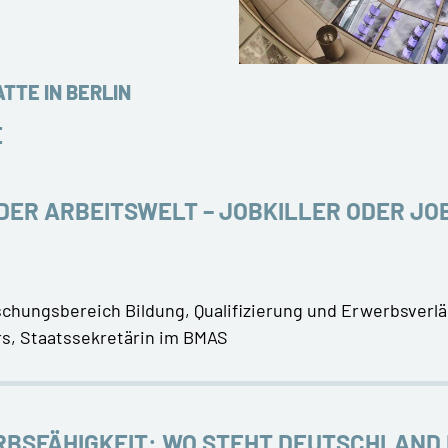
TTE IN BERLIN
E
 DER ARBEITSWELT – JOBKILLER ODER J
rschungsbereich Bildung, Qualifizierung und Erwerbsverlä
rs, Staatssekretärin im BMAS
BSFÄHIGKEIT: WO STEHT DEUTSCHLAND 