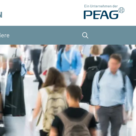
N
iere
Suche