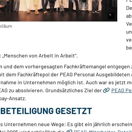
De
ab
Ve
ubiläum
un
ve
be
 „Menschen von Arbeit in Arbeit“.
en und dem vorhergesagten Fachkräftemangel entgegen z
 mit dem Fachkräftepol der PEAG Personal Ausgebildeten
nahme in Unternehmen möglich ist. Auch war es jetzt m
AG zu absolvieren. Grundsätzliches Ziel der
PEAG Pe
 pay-Ansatz.
RBETEILIGUNG GESETZT
 das Unternehmen neue Wege: Es gibt ein jährlich ersche