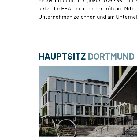
PEAG mit dem Titel „fokus:
transfer
“. Im
setzt die PEAG schon sehr früh auf Mita
Unternehmen zeichnen und am Unterneh
HAUPTSITZ
DORTMUND