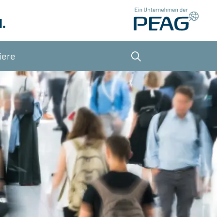
.
iere
Suche