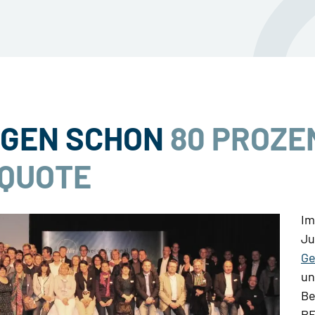
IGEN SCHON
80 PROZE
QUOTE
Im
Ju
Ge
un
Be
PE