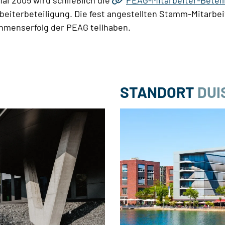
 Mai 2005 wird schließlich die
PEAG-Mitarbeiter-Betei
rbeiterbeteiligung. Die fest angestellten Stamm-Mitarbe
menserfolg der PEAG teilhaben.
STANDORT
DUI