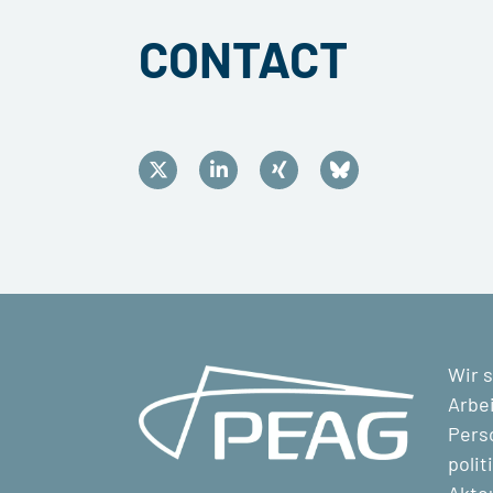
CONTACT
Wir s
Arbei
Perso
polit