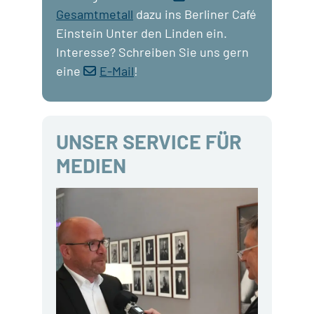
Gesamtmetall
dazu ins Berliner Café
Einstein Unter den Linden ein.
Interesse? Schreiben Sie uns gern
eine
E-Mail
!
UNSER SERVICE FÜR
MEDIEN