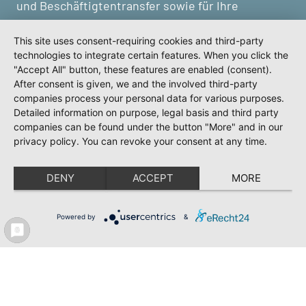
und Beschäftigtentransfer sowie für Ihre
Personaladministration. Um Ihnen den
This site uses consent-requiring cookies and third-party
bestmöglichen Service zu bieten, beteiligen wir
technologies to integrate certain features. When you click the
uns aktiv am politischen Geschehen in allen
"Accept All" button, these features are enabled (consent).
arbeitsmarktpolitischen Bereichen. Damit sind
After consent is given, we and the involved third-party
wir Impulsgeber für Akteure des Arbeitsmarktes
companies process your personal data for various purposes.
Detailed information on purpose, legal basis and third party
und Trendsetter im Bereich
companies can be found under the button "More" and in our
Personalmanagement.
privacy policy. You can revoke your consent at any time.
DENY
ACCEPT
MORE
Powered by
&