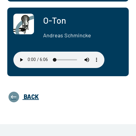
O-Ton
Andreas Schmincke
BACK