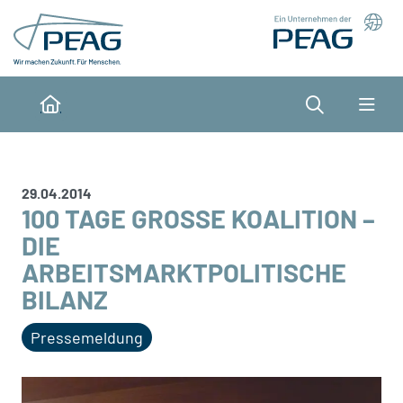
Direkt zu den Inhalten springen
Suche
Home
29.04.2014
100 TAGE GROSSE KOALITION – D
IE A
RBEITSMARKTPOLITISCHE B
ILANZ
Pressemeldung