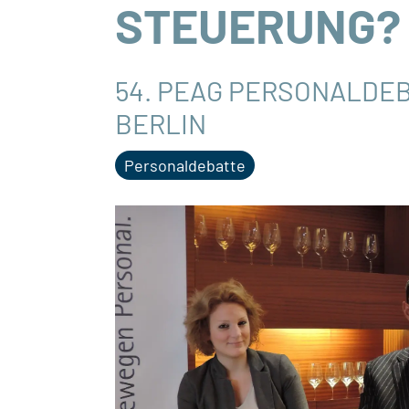
STEUERUNG?
54. PEAG PERSONALDEB
BERLIN
Personaldebatte