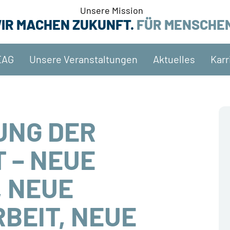
Unsere Mission
IR MACHEN ZUKUNFT.
FÜR MENSCHE
EAG
Unsere Veranstaltungen
Aktuelles
Karr
UNG DER
 – NEUE
, NEUE
BEIT, NEUE