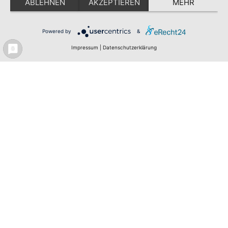
ABLEHNEN
AKZEPTIEREN
MEHR
Powered by
&
Impressum
|
Datenschutzerklärung
Meldeportal
Test
Impressum
Datenschutz
Erklärung zur Barrierefreiheit