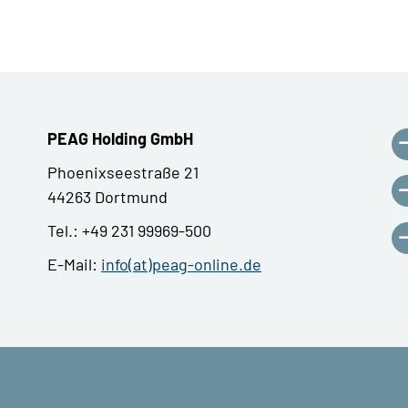
PEAG Holding GmbH
Phoenixseestraße 21
44263 Dortmund
Tel.: +49 231 99969-500
E-Mail:
info(at)peag-online.de