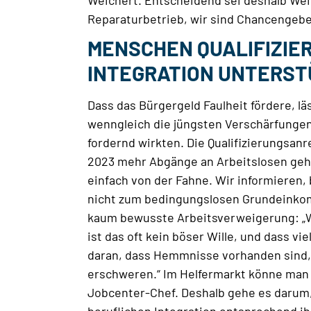
Weichert. Entscheidend sei deshalb Weit
Reparaturbetrieb, wir sind Chancengeber
MENSCHEN QUALIFIZIER
INTEGRATION UNTERST
Dass das Bürgergeld Faulheit fördere, lä
wenngleich die jüngsten Verschärfunge
fordernd wirkten. Die Qualifizierungsan
2023 mehr Abgänge an Arbeitslosen geha
einfach von der Fahne. Wir informieren, 
nicht zum bedingungslosen Grundeinkom
kaum bewusste Arbeitsverweigerung: „W
ist das oft kein böser Wille, und dass vi
daran, dass Hemmnisse vorhanden sind, 
erschweren.“ Im Helfermarkt könne man 
Jobcenter-Chef. Deshalb gehe es darum, 