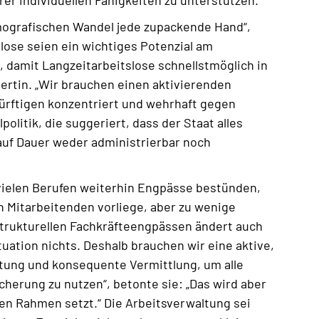
rer individuellen Fähigkeiten zu unterstützen.
ografischen Wandel jede zupackende Hand“,
slose seien ein wichtiges Potenzial am
, damit Langzeitarbeitslose schnellstmöglich in
ertin. „Wir brauchen einen aktivierenden
edürftigen konzentriert und wehrhaft gegen
lpolitik, die suggeriert, dass der Staat alles
 auf Dauer weder administrierbar noch
 vielen Berufen weiterhin Engpässe bestünden,
h Mitarbeitenden vorliege, aber zu wenige
strukturellen Fachkräfteengpässen ändert auch
ituation nichts. Deshalb brauchen wir eine aktive,
ung und konsequente Vermittlung, um alle
cherung zu nutzen“, betonte sie: „Das wird aber
gen Rahmen setzt.“ Die Arbeitsverwaltung sei