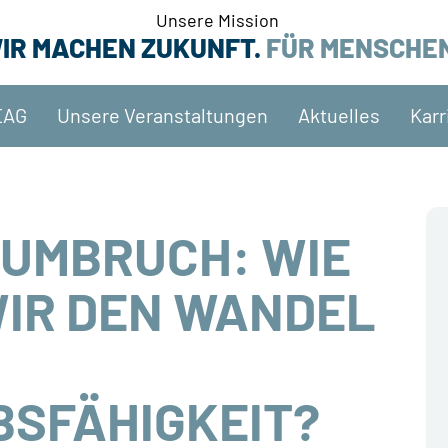
Unsere Mission
IR MACHEN ZUKUNFT.
FÜR MENSCHE
EAG
Unsere Veranstaltungen
Aktuelles
Karr
M UMBRUCH: WIE
IR DEN WANDEL
SFÄHIGKEIT?